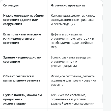
Ситуация
Что нужно проверить
Куда
Нужно определить общее
Конструкции, дефекты, износ,
Обс
соо
состояние здания или
эксплуатационные признаки
сооружения
и рекомендации
Есть признаки опасного
Дефекты, зоны риска,
Обсл
при
или недопустимого
ограничения эксплуатации и
техн
состояния
необходимость дальнейших
мер
Здание неоднородно по
Зоны с разными выводами,
Ком
здан
состоянию
ограничениями и
техн
рекомендациями
Объект готовится к
Исходное состояние, дефекты
Обсл
кап
капитальному ремонту
и данные для проектирования
ремонта
Нужно понять, можно ли
Техническое состояние,
Зак
дал
продолжать
ограничения и условия
зда
эксплуатацию
дальнейшего использования